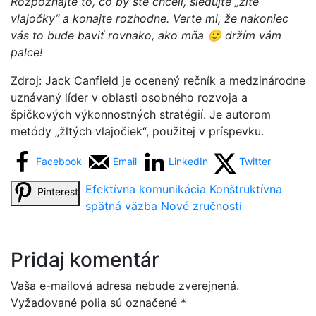
Rozpoznajte to, čo by ste chceli, sledujte „žlté
vlajočky“ a konajte rozhodne. Verte mi, že nakoniec
vás to bude baviť rovnako, ako mňa 🙂 držím vám
palce!
Zdroj: Jack Canfield je ocenený rečník a medzinárodne
uznávaný líder v oblasti osobného rozvoja a
špičkových výkonnostných stratégií. Je autorom
metódy „žltých vlajočiek“, použitej v príspevku.
Facebook
Email
LinkedIn
Twitter
Efektívna komunikácia
Konštruktívna
Pinterest
spätná väzba
Nové zručnosti
Pridaj komentár
Vaša e-mailová adresa nebude zverejnená.
Vyžadované polia sú označené
*