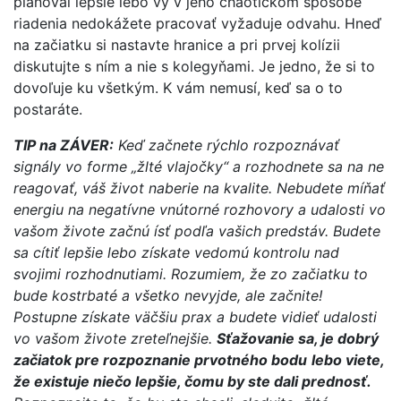
plánoval lepšie lebo vy v jeho chaotickom spôsobe
riadenia nedokážete pracovať vyžaduje odvahu. Hneď
na začiatku si nastavte hranice a pri prvej kolízii
diskutujte s ním a nie s kolegyňami. Je jedno, že si to
dovoľuje ku všetkým. K vám nemusí, keď sa o to
postaráte.
TIP na ZÁVER:
Keď začnete rýchlo rozpoznávať
signály vo forme „žlté vlajočky“ a rozhodnete sa na ne
reagovať, váš život naberie na kvalite. Nebudete míňať
energiu na negatívne vnútorné rozhovory a udalosti vo
vašom živote začnú ísť podľa vašich predstáv. Budete
sa cítiť lepšie lebo získate vedomú kontrolu nad
svojimi rozhodnutiami. Rozumiem, že zo začiatku to
bude kostrbaté a všetko nevyjde, ale začnite!
Postupne získate väčšiu prax a budete vidieť udalosti
vo vašom živote zreteľnejšie.
Sťažovanie sa, je dobrý
začiatok pre rozpoznanie prvotného bodu
lebo viete,
že existuje niečo lepšie, čomu by ste dali prednosť.