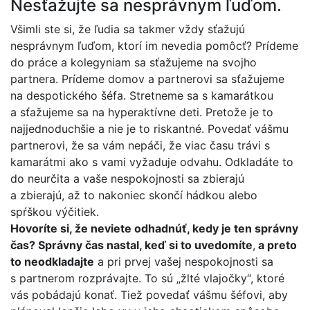
Nesťažujte sa nesprávnym ľuďom.
Všimli ste si, že ľudia sa takmer vždy sťažujú
nesprávnym ľuďom, ktorí im nevedia pomôcť? Prídeme
do práce a kolegyniam sa sťažujeme na svojho
partnera. Prídeme domov a partnerovi sa sťažujeme
na despotického šéfa. Stretneme sa s kamarátkou
a sťažujeme sa na hyperaktívne deti. Pretože je to
najjednoduchšie a nie je to riskantné. Povedať vášmu
partnerovi, že sa vám nepáči, že viac času trávi s
kamarátmi ako s vami vyžaduje odvahu. Odkladáte to
do neurčita a vaše nespokojnosti sa zbierajú
a zbierajú, až to nakoniec skončí hádkou alebo
spŕškou výčitiek.
Hovoríte si, že neviete odhadnúť, kedy je ten správny
čas? Správny čas nastal, keď si to uvedomíte
,
a preto
to neodkladajte
a pri prvej vašej nespokojnosti sa
s partnerom rozprávajte. To sú „žlté vlajočky“, ktoré
vás pobádajú konať. Tiež povedať vášmu šéfovi, aby