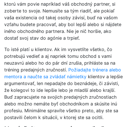
ktorú vám povie napríklad váš obchodný partner, si
zoberte to svoje. Nemusíte sa tým riadiť, ale pokiaľ
vaša existencia od takej osoby závisí, buď na vašom
vzťahu budete pracovať, aby bol lepší alebo si nájdete
iného obchodného partnera. Nie je nič horšie, ako
dostať svoj stav do agónie a trpieť.
To isté platí u klientov. Ak im vysvetlíte všetko, čo
potrebujú vedieť a aj napriek tomu obchod s vami
neuzavrú alebo ho do pár dní zrušia, prihláste sa na
tréning predajných zručností.
Požiadajte trénera alebo
mentora a naučte sa zvládať námietky
klientov a lepšie
argumentovať, len nepadajte do beznádeje, či závisti,
že kolegovi to ide lepšie lebo je mladší alebo krajší.
Buď zapracujete na svojich predajných zručnostiach
alebo možno nemáte byť obchodníkom a skúsite inú
profesiu. Minimálne spravíte všetko preto, aby ste sa
postavili čelom k situácii, v ktorej ste sa ocitli.