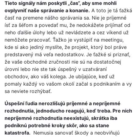
Tieto signály nám poskytli „čas“, aby sme mohli
ovplyvniť naše správanie a konanie.
A toto je tá ťažká
časť na premene nášho správania sa. Nie je príjemné
ísť za šéfom a povedať mu, že nedokážete prijímať od
neho ďalšie úlohy lebo už nevládzete a cez víkend už
nemôžete pracovať. Ťažko je vystúpiť na meetingu,
kde si ako jediný myslíte, že projekt, ktorý bol práve
predstavený má veľa nedostatkov. Je ťažké si priznať,
že vaše obchodné zručnosti nie sú na dostatočnej
úrovni lebo nie ste tak úspešný v uzatváraní
obchodov, ako váš kolega. Je ubíjajúce, keď už
pomaly každý vo vašom okolí začal s podnikaním a vy
sa neviete rozhýbať.
Úspešní ľudia nerozlišujú príjemné a nepríjemné
rozhodnutia, jednoducho reagujú, keď treba. Pre nich
nepríjemné rozhodnutia neexistujú, skrátka iba
podniknú potrebné kroky skôr, ako sa stane
katastrofa.
Nemusia sanovať škody a neobviňujú