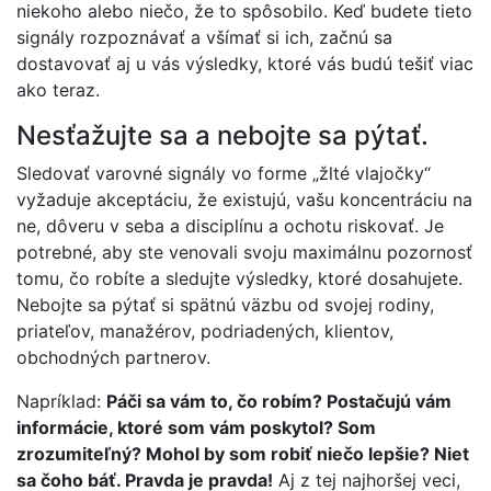
niekoho alebo niečo, že to spôsobilo. Keď budete tieto
signály rozpoznávať a všímať si ich, začnú sa
dostavovať aj u vás výsledky, ktoré vás budú tešiť viac
ako teraz.
Nesťažujte sa a nebojte sa pýtať.
Sledovať varovné signály vo forme „žlté vlajočky“
vyžaduje akceptáciu, že existujú, vašu koncentráciu na
ne, dôveru v seba a disciplínu a ochotu riskovať. Je
potrebné, aby ste venovali svoju maximálnu pozornosť
tomu, čo robíte a sledujte výsledky, ktoré dosahujete.
Nebojte sa pýtať si spätnú väzbu od svojej rodiny,
priateľov, manažérov, podriadených, klientov,
obchodných partnerov.
Napríklad:
Páči sa vám to, čo robím? Postačujú vám
informácie, ktoré som vám poskytol? Som
zrozumiteľný? Mohol by som robiť niečo lepšie? Niet
sa čoho báť. Pravda je pravda!
Aj z tej najhoršej veci,