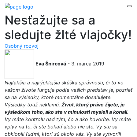
Nesťažujte sa a
sledujte žlté vlajočky!
Osobný rozvoj
Eva Šnircová
- 3. marca 2019
Najľahšia a najrýchlejšia skúška správnosti, či to vo
vašom živote funguje podľa vašich predstáv je, pozrieť
sa na výsledky, ktoré momentálne dosahujete.
Výsledky totiž neklamú.
Život, ktorý práve žijete, je
výsledkom toho, ako ste v minulosti mysleli a konali.
Vy máte kontrolu nad tým, čo a ako hovoríte. Vy máte
vplyv na to, či ste bohatí alebo nie ste. Vy ste sa
obklopili ľuďmi, ktorí sú okolo vás. Vy ste vytvorili