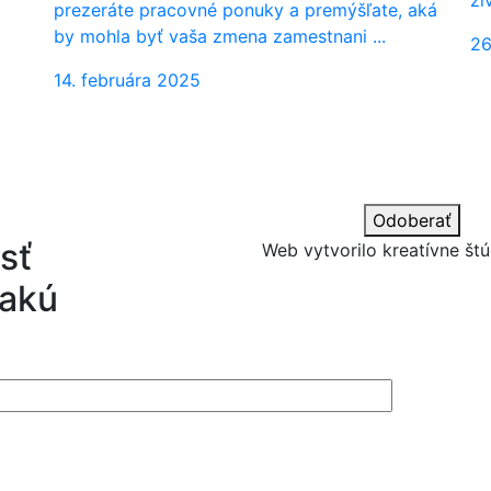
prezeráte pracovné ponuky a premýšľate, aká
by mohla byť vaša zmena zamestnani ...
26
14. februára 2025
Odoberať
sť
Web vytvorilo kreatívne štú
 akú