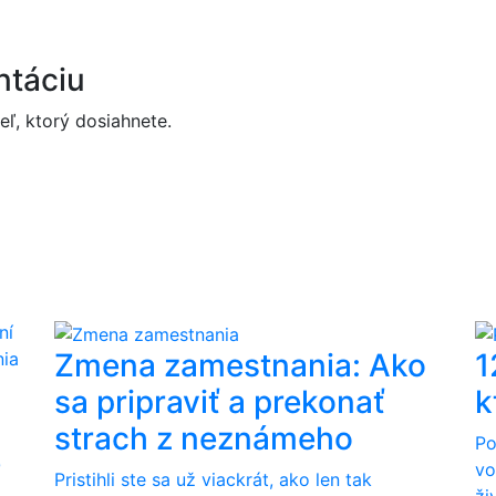
ntáciu
eľ, ktorý dosiahnete.
Zmena zamestnania: Ako
1
sa pripraviť a prekonať
k
strach z neznámeho
Po
e
vo
Pristihli ste sa už viackrát, ako len tak
ži