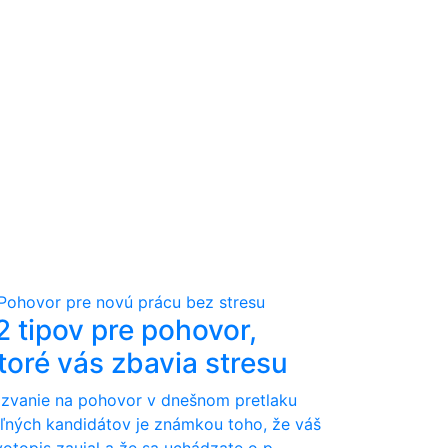
2 tipov pre pohovor,
toré vás zbavia stresu
zvanie na pohovor v dnešnom pretlaku
ľných kandidátov je známkou toho, že váš
votopis zaujal a že sa uchádzate o p ...