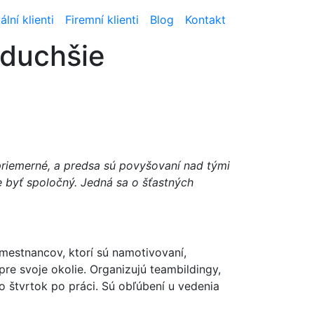
ální klienti
Firemní klienti
Blog
Kontakt
oduchšie
priemerné, a predsa sú povyšovaní nad tými
e byť spoločný. Jedná sa o šťastných
amestnancov, ktorí sú namotivovaní,
re svoje okolie. Organizujú teambildingy,
o štvrtok po práci. Sú obľúbení u vedenia