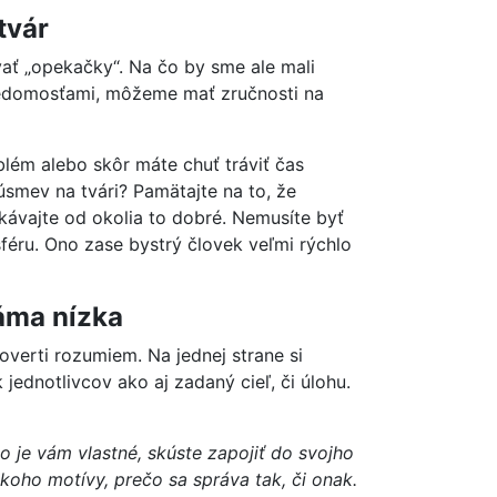
tvár
ať „opekačky“. Na čo by sme ale mali
vedomosťami, môžeme mať zručnosti na
blém alebo skôr máte chuť tráviť čas
smev na tvári? Pamätajte na to, že
kávajte od okolia to dobré. Nemusíte byť
féru. Ono zase bystrý človek veľmi rýchlo
ráma nízka
verti rozumiem. Na jednej strane si
jednotlivcov ako aj zadaný cieľ, či úlohu.
o je vám vlastné, skúste zapojiť do svojho
koho motívy, prečo sa správa tak, či onak.