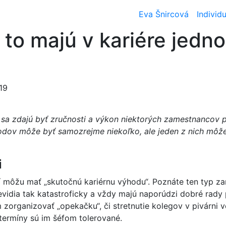
Eva Šnircová
Individu
i to majú v kariére jedn
19
 sa zdajú byť zručnosti a výkon niektorých zamestnancov 
vodov môže byť samozrejme niekoľko, ale jeden z nich môž
i
rí môžu mať „skutočnú kariérnu výhodu“. Poznáte ten typ z
evidia tak katastroficky a vždy majú naporúdzi dobré rady p
zorganizovať „opekačku“, či stretnutie kolegov v pivárni v
 termíny sú im šéfom tolerované.