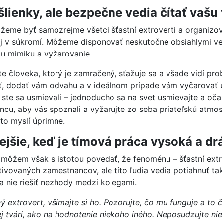
lienky, ale bezpečne vedia čítať vašu 
eme byť samozrejme všetci šťastní extroverti a organizov
 aj v súkromí. Môžeme disponovať neskutočne obsiahlymi 
u mimiku a vyžarovanie.
e človeka, ktorý je zamračený, sťažuje sa a všade vidí pro
iť, dodať vám odvahu a v ideálnom prípade vám vyčarovať ú
ste sa usmievali – jednoducho sa na svet usmievajte a oča
ncu, aby vás spoznali a vyžarujte zo seba priateľskú atmos
 to myslí úprimne.
jšie, keď je tímová práca vysoká a d
môžem však s istotou povedať, že fenoménu – šťastní extro
ivovaných zamestnancov, ale títo ľudia vedia potiahnuť tak 
a nie riešiť nezhody medzi kolegami.
 extrovert, všímajte si ho. Pozorujte, čo mu funguje a to č
j tvári, ako na hodnotenie niekoho iného. Neposudzujte nie