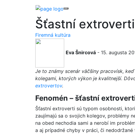
Šťastní extrovert
Firemná kultúra
Eva Šnircová
- 15. augusta 20
Je to známy scenár väčšiny pracovísk, keď
kolegami, ktorých výkon je kvalitnejší. Dô
extrovertov
.
Fenomén – šťastní extrovert
Šťastní extroverti sú typom osobnosti, kto
zaujímajú sa o svojich kolegov, problémy n
na obed nechodia sami a nerobí im problém 
a aj prípadné chyby v práci, či nedodržané