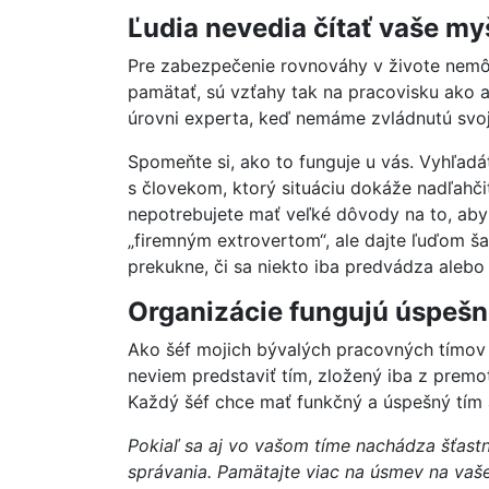
Ľudia nevedia čítať vaše myš
Pre zabezpečenie rovnováhy v živote nemôž
pamätať, sú vzťahy tak na pracovisku ako
úrovni experta, keď nemáme zvládnutú svoj
Spomeňte si, ako to funguje u vás. Vyhľadát
s človekom, ktorý situáciu dokáže nadľahč
nepotrebujete mať veľké dôvody na to, aby 
„firemným extrovertom“, ale dajte ľuďom ša
prekukne, či sa niekto iba predvádza alebo
Organizácie fungujú úspešne
Ako šéf mojich bývalých pracovných tímov 
neviem predstaviť tím, zložený iba z premot
Každý šéf chce mať funkčný a úspešný tím 
Pokiaľ sa aj vo vašom tíme nachádza šťastný
správania. Pamätajte viac na úsmev na vaše