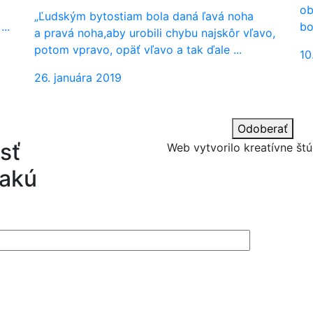
ob
„Ľudským bytostiam bola daná ľavá noha
..
bo
a pravá noha,aby urobili chybu najskôr vľavo,
potom vpravo, opäť vľavo a tak ďale ...
10
26. januára 2019
Odoberať
sť
Web vytvorilo kreatívne štú
 akú