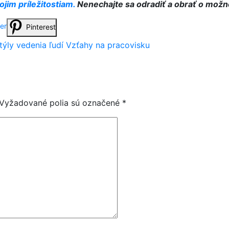
jim príležitostiam.
Nenechajte sa odradiť a obrať o možno
ter
Pinterest
týly vedenia ľudí
Vzťahy na pracovisku
Vyžadované polia sú označené
*