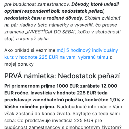
pre budúcnosť zamestnancov.
Dôvody, ktoré uviedli
opýtaní respondenti boli: nedostatok peňazí,
nedostatok času a rodinné dôvody.
Skúsim zvládnuť
na pár riadkov tieto námietky a vysvetliť, čo presne
znamená „INVESTÍCIA DO SEBA“, koľko v skutočnosti
stojí, a kam až siaha.
Ako príklad si vezmime
môj 5 hodinový individuálny
kurz v hodnote 225 EUR na vami vybranú tému
z
mojej ponuky
PRVÁ námietka: Nedostatok peňazí
Pri priemernom príjme 1000 EUR zarábate 12.000
EUR ročne. Investícia v hodnote 225 EUR teda
predstavuje zanedbateľnú položku, konkrétne 1,9% z
Vášho ročného príjmu.
Nadobudnuté informácie Vám
však zostanú do konca života. Spýtajte sa teda sami
seba: Čo predstavuje investícia 225 EUR pre
budúcnosť zamestnancov s plnohodnotným životom?