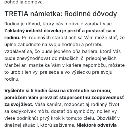
pohodlia domova.
TRETIA námietka: Rodinné dôvody
Rodina je dôvod, ktorý nás motivuje zarábať viac.
Základný inštinkt človeka je prežiť a postarať sa o
rodinu.
Pri rodinných starostiach sa Vám môže stať, že
úplne zabudnete na svoju hodnotu a potrebu
vzdelávať sa, čo bude jedného dňa bariéra, ktorá Vás
bude znevýhodňovať od mladších, či priebojnejších.
Manžel ani manželka Vám v kariére nepomôžu, môžete
to urobiť len vy, pre seba a vo výsledku pre svoju
rodinu.
Vyčleňte si 5 hodín času na stretnutie so mnou,
pomôžem Vám prevziať stopercentnú zodpovednosť
za svoj život.
Vaša kariéra, rozpočet aj rodinný život
sa kedykoľvek môžu dostať do symbiózy, no len vy
viete podniknúť prvý krok k tomuto cieľu. Obzvlášť v
dnešnej situácii, ktorú zažívame.
Niektoré odvetvia