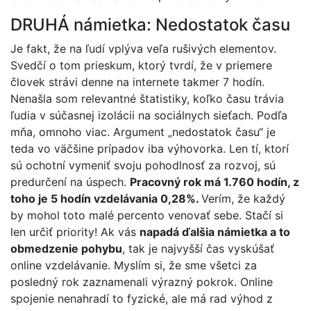
DRUHÁ námietka: Nedostatok času
Je fakt, že na ľudí vplýva veľa rušivých elementov.
Svedčí o tom prieskum, ktorý tvrdí, že v priemere
človek strávi denne na internete takmer 7 hodín.
Nenašla som relevantné štatistiky, koľko času trávia
ľudia v súčasnej izolácii na sociálnych sieťach. Podľa
mňa, omnoho viac. Argument „nedostatok času“ je
teda vo väčšine prípadov iba výhovorka. Len tí, ktorí
sú ochotní vymeniť svoju pohodlnosť za rozvoj, sú
predurčení na úspech.
Pracovný rok má 1.760 hodín, z
toho je 5 hodín vzdelávania 0,28%.
Verím, že každý
by mohol toto malé percento venovať sebe. Stačí si
len určiť priority! Ak vás
napadá ďalšia námietka a to
obmedzenie pohybu
, tak je najvyšší čas vyskúšať
online vzdelávanie. Myslím si, že sme všetci za
posledný rok zaznamenali výrazný pokrok. Online
spojenie nenahradí to fyzické, ale má rad výhod z