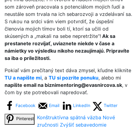
som zároveň pracovala s potenciálom mojich ľudí a
neustále som trvala na ich sebarozvoji a vzdelávaní sa.
S rukou na srdci vám viem potvrdiť, že úspešní
členovia mojich tímov boli tí, ktorí sa učili od
skúsených a „makali na sebe nepretržite“!
Ak sa
prestanete rozvíjať, uviaznete niekde v čase a
námietky vo výsledku nikoho nezaujímajú. Pripravíte
sa iba o príležitosti.
Pokiaľ vám prečítaný text dáva zmysel, kľudne kliknite
TU a napíšte mi
, a
TU si pozrite ponuku
, alebo mi
napíšte email na biznimentoring@evasnircova.sk
, v
čom by ste potrebovali napredovať.
Facebook
Email
LinkedIn
Twitter
Konštruktívna spätná väzba
Nové
Pinterest
zručnosti
Zvýšiť sebavedomie