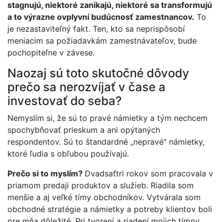
stagnujú, niektoré zanikajú, niektoré sa transformujú
a to výrazne ovplyvní budúcnosť zamestnancov.
To
je nezastaviteľný fakt. Ten, kto sa neprispôsobí
meniacim sa požiadavkám zamestnávateľov, bude
pochopiteľne v závese.
Naozaj sú toto skutočné dôvody
prečo sa nerozvíjať v čase a
investovať do seba?
Nemyslím si, že sú to pravé námietky a tým nechcem
spochybňovať prieskum a ani opýtaných
respondentov. Sú to štandardné „nepravé“ námietky,
ktoré ľudia s obľubou používajú.
Prečo si to myslím?
Dvadsaťtri rokov som pracovala v
priamom predaji produktov a služieb. Riadila som
menšie a aj veľké tímy obchodníkov. Vytvárala som
obchodné stratégie a námietky a potreby klientov boli
pre mňa dôležité. Pri tvorení a riadení mojich tímov