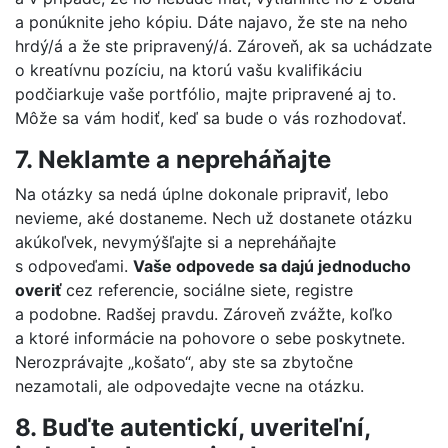
a ponúknite jeho kópiu. Dáte najavo, že ste na neho
hrdý/á a že ste pripravený/á. Zároveň, ak sa uchádzate
o kreatívnu pozíciu, na ktorú vašu kvalifikáciu
podčiarkuje vaše portfólio, majte pripravené aj to.
Môže sa vám hodiť, keď sa bude o vás rozhodovať.
7. Neklamte a nepreháňajte
Na otázky sa nedá úplne dokonale pripraviť, lebo
nevieme, aké dostaneme. Nech už dostanete otázku
akúkoľvek, nevymýšľajte si a nepreháňajte
s odpoveďami.
Vaše odpovede sa dajú jednoducho
overiť
cez referencie, sociálne siete, registre
a podobne. Radšej pravdu. Zároveň zvážte, koľko
a ktoré informácie na pohovore o sebe poskytnete.
Nerozprávajte „košato“, aby ste sa zbytočne
nezamotali, ale odpovedajte vecne na otázku.
8. Buďte autentickí, uveriteľní,