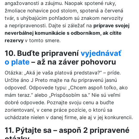
angažovanosti a záujmu. Naopak spotené ruky,
žmoliace nohavice pod stolom, spotená a červená
tvár, s uhýbajúcim pohľadom sú znakom nervozity
a nepripravenosti. Dajte si záležať na
príprave svojej
neverbálnej komunikácie s odborníkom, ak cítite
rezervy
v tomto smere.
10. Buďte pripravení
vyjednávať
o plate
– až na záver pohovoru
Otázka: „Aká je vaša platová predstava?“ – príde.
Určite áno J Preto majte na ňu pripravenú jasnú
odpoveď. Odpovede typu: „Chcem aspoň toľko, ako
mám teraz.“ alebo „Prispôsobím sa.“ Nie sú veľmi
dobré odpovede. Poznajte svoju cenu a buďte
zorientovaní, v cene práce pozície, o ktorú sa
uchádzate nielen v danej firme, ale aj v jej konkurencii.
11. Pýtajte sa – aspoň 2 pripravené
otázky