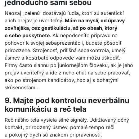
jednoducho sami sebou
Naozaj „zelenú“ dostávajú ľudia, ktorí sú autentickí
a ich prejav je uveriteľný.
Mám na mysli, od úpravy
zovňajška, cez gestikuláciu, až po obsah, ktorý
o sebe poskytnete.
Ak nepodceníte prípravu na
pohovor k svojej sebaprezentácii, budete pôsobiť
prirodzene. Strojenosť, prílišná sebakontrola, umelý
úsmev a kostrbaté odpovede vám môžu uškodiť.
Firmy často siahnu po juniornejšom človeku, ak je jeho
prejav uveriteľný a ide z neho chuť na sebe pracovať,
ako po strojenom kandidátov, hoc aj s bohatými
skúsenosťami.
9. Majte pod kontrolou neverbálnu
komunikáciu a reč tela
Reč nášho tela vysiela silné signály. Udržiavaný očný
kontakt, prirodzený úsmev, pomalé tempo reči
a pokojný dych sú znakom pripravenosti,