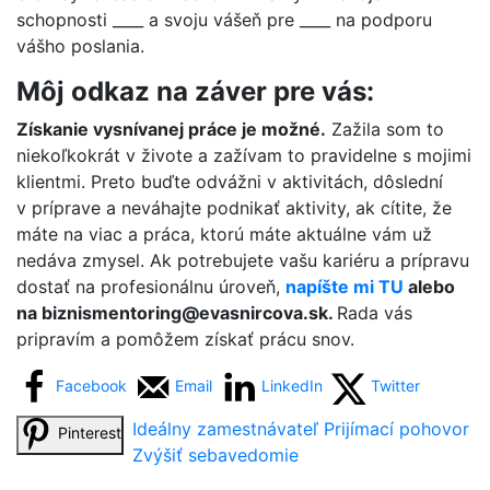
schopnosti ____ a svoju vášeň pre ____ na podporu
vášho poslania.
Môj odkaz na záver pre vás:
Získanie vysnívanej práce je možné.
Zažila som to
niekoľkokrát v živote a zažívam to pravidelne s mojimi
klientmi. Preto buďte odvážni v aktivitách, dôslední
v príprave a neváhajte podnikať aktivity, ak cítite, že
máte na viac a práca, ktorú máte aktuálne vám už
nedáva zmysel. Ak potrebujete vašu kariéru a prípravu
dostať na profesionálnu úroveň,
napíšte mi TU
alebo
na biznismentoring@evasnircova.sk.
Rada vás
pripravím a pomôžem získať prácu snov.
Facebook
Email
LinkedIn
Twitter
Ideálny zamestnávateľ
Prijímací pohovor
Pinterest
Zvýšiť sebavedomie