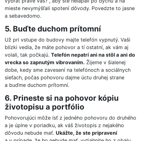
vybrať práve vás?“, aby ste nelapali po dychu a na
mieste nevymýšľali spotení dôvody. Povedzte to jasne
a sebavedomo.
5. Buďte duchom prítomní
Už pri vstupe do budovy majte telefón vypnutý. Vaši
blízki vedia, že máte pohovor a tí ostatní, ak vám aj
volali, tak počkajú.
Telefón nepatrí ani na stôl a ani do
vrecka so zapnutým vibrovaním.
Žijeme v šialenej
dobe, kedy sme zavesení na telefónoch a sociálnych
sieťach, počas pohovoru dajme úctu druhej strane
a buďme duchom prítomní.
6. Prineste si na pohovor kópiu
životopisu a portfólio
Pohovorujúci môže ísť z jedného pohovoru do druhého
a je úplne v poriadku, ak váš životopis z nejakého
dôvodu nebude mať.
Ukážte, že ste pripravení
a v prípade, že ho nebude mať, vytiahnite ho z obalu