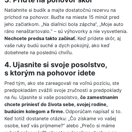
Natiahnite si budík a majte dostatočnú rezervu na
príchod na pohovor. Buďte na mieste 15 minút pred
jeho začiatkom. „Na diaľnici bola zápcha“, „Moje auto
ráno nenaštartovalo.“ – sú výhovorky a nie vysvetlenia.
Nechcete predsa takto začínať.
Keď prídete skôr, aj
vaše ruky budú suché a dych pokojný, ako keď
dobehnete na poslednú chvíľu.
4. Ujasnite si svoje posolstvo,
s ktorým na pohovor idete
Pred tým, ako ste zareagovali na voľnú pozíciu, ste
predpokladám zvážili svoje zručnosti a predpoklady
na ňu. Ujasnite si vaše posolstvo,
čo zamestnaním
chcete priniesť do života sebe, svojej rodine,
budúcim kolegom a firme.
Odporúčam napísať si to.
Keď totiž dostanete otázku: „Čo získame vo vašej
osobe, keď vás prijmeme?“ alebo „Prečo si máme