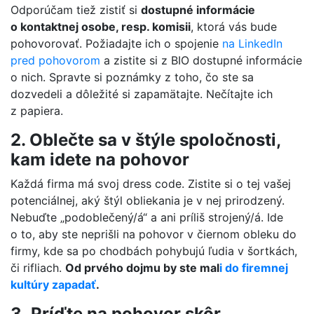
Odporúčam tiež zistiť si
dostupné informácie
o kontaktnej osobe, resp. komisii
, ktorá vás bude
pohovorovať. Požiadajte ich o spojenie
na LinkedIn
pred pohovorom
a zistite si z BIO dostupné informácie
o nich. Spravte si poznámky z toho, čo ste sa
dozvedeli a dôležité si zapamätajte. Nečítajte ich
z papiera.
2. Oblečte sa v štýle spoločnosti,
kam idete na pohovor
Každá firma má svoj dress code. Zistite si o tej vašej
potenciálnej, aký štýl obliekania je v nej prirodzený.
Nebuďte „podoblečený/á“ a ani príliš strojený/á. Ide
o to, aby ste neprišli na pohovor v čiernom obleku do
firmy, kde sa po chodbách pohybujú ľudia v šortkách,
či rifliach.
Od prvého dojmu by ste mal
i do firemnej
kultúry zapadať
.
3
.
Príďte na pohovor skôr