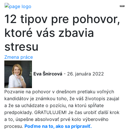
12 tipov pre pohovor,
ktoré vás zbavia
stresu
Zmena práce
Eva Šnircová
- 26. januára 2022
Pozvanie na pohovor v dnešnom pretlaku voľných
kandidátov je známkou toho, že váš životopis zaujal
a že sa uchádzate o pozíciu, na ktorú spĺňate
predpoklady. GRATULUJEM! Je čas urobiť ďalší krok
a to, úspešne absolvovať prvé kolo výberového
procesu.
Poďme na to, ak
o
sa pripraviť.