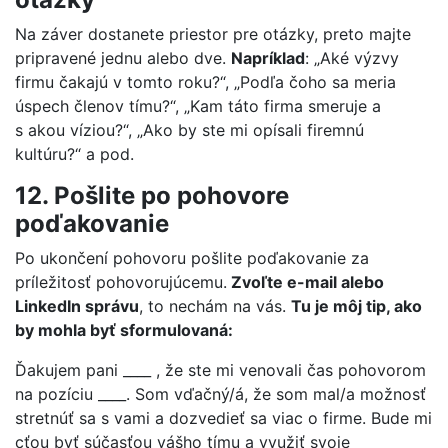
Na záver dostanete priestor pre otázky, preto majte
pripravené jednu alebo dve.
Napríklad
: „Aké výzvy
firmu čakajú v tomto roku?“, „Podľa čoho sa meria
úspech členov tímu?“, „Kam táto firma smeruje a
s akou víziou?“, „Ako by ste mi opísali firemnú
kultúru?“ a pod.
12. Pošlite po pohovore
poďakovanie
Po ukončení pohovoru pošlite poďakovanie za
príležitosť pohovorujúcemu.
Zvoľte e-mail alebo
LinkedIn správu
, to nechám na vás.
Tu je môj tip, ako
by mohla byť sformulovaná:
Ďakujem pani ____ , že ste mi venovali čas pohovorom
na pozíciu ____. Som vďačný/á, že som mal/a možnosť
stretnúť sa s vami a dozvedieť sa viac o firme. Bude mi
cťou byť súčasťou vášho tímu a využiť svoje