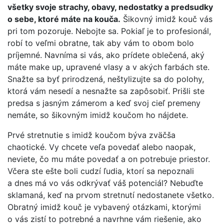
všetky svoje strachy, obavy, nedostatky a predsudky
o sebe, ktoré máte na kouča.
Šikovný imidž kouč vás
pri tom pozoruje. Nebojte sa. Pokiaľ je to profesionál,
robí to veľmi obratne, tak aby vám to obom bolo
príjemné. Navníma si vás, ako prídete oblečená, aký
máte make up, upravené vlasy a v akých farbách ste.
Snažte sa byť prirodzená, neštylizujte sa do polohy,
ktorá vám nesedí a nesnažte sa zapôsobiť. Prišli ste
predsa s jasným zámerom a keď svoj cieľ premeny
nemáte, so šikovným imidž koučom ho nájdete.
Prvé stretnutie s imidž koučom býva zväčša
chaotické. Vy chcete veľa povedať alebo naopak,
neviete, čo mu máte povedať a on potrebuje priestor.
Včera ste ešte boli cudzí ľudia, ktorí sa nepoznali
a dnes má vo vás odkrývať váš potenciál? Nebuďte
sklamaná, keď na prvom stretnutí nedostanete všetko.
Obratný imidž kouč je vybavený otázkami, ktorými
o vás zistí to potrebné a navrhne vám riešenie, ako