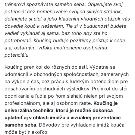
trénerovi spoznávate samého seba. Objavujete svoj
potenciál cez pomenovanie svojich silných stránok,
definujete si cieľ a jeho kladením vhodných otázok vás
dovedie kouč k riešeniam. Tie si v budúcnosti budete
vedieť vykladať aj sama, bez toho aby ste ho
potrebovali. Koučing buduje pozitívny prístup k sebe
a aj ostatným, vďaka uvoľnenému osobnému
potenciálu
Koučing prenikol do rôznych oblastí. Výdatne sa
udomácnil v obchodných spoločnostiach, zameraných
na výkon a čas, cez prácu s ľudským potenciálom pre
dosahovaním obchodných výsledkov. Prenikol do sfér
podnikania a ľudia po ňom siahajú nielen pri svojom
profesionálnom, ale aj osobnom raste.
Koučing je
univerzálna technika, ktorú je možné dokonca
uplatniť aj v oblasti imidžu a vizuálnej prezentácie
samého seba.
Dôvodov pre vyhľadanie imidž kouča
môže byť niekoľko.