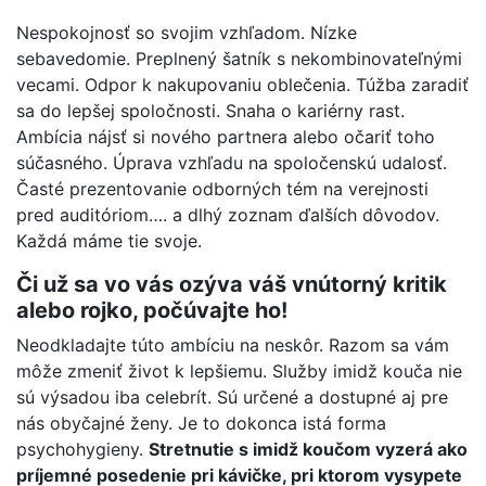
Nespokojnosť so svojim vzhľadom. Nízke
sebavedomie. Preplnený šatník s nekombinovateľnými
vecami. Odpor k nakupovaniu oblečenia. Túžba zaradiť
sa do lepšej spoločnosti. Snaha o kariérny rast.
Ambícia nájsť si nového partnera alebo očariť toho
súčasného. Úprava vzhľadu na spoločenskú udalosť.
Časté prezentovanie odborných tém na verejnosti
pred auditóriom…. a dlhý zoznam ďalších dôvodov.
Každá máme tie svoje.
Či už sa vo vás ozýva váš vnútorný kritik
alebo rojko, počúvajte ho!
Neodkladajte túto ambíciu na neskôr. Razom sa vám
môže zmeniť život k lepšiemu. Služby imidž kouča nie
sú výsadou iba celebrít. Sú určené a dostupné aj pre
nás obyčajné ženy. Je to dokonca istá forma
psychohygieny.
Stretnutie s imidž koučom vyzerá ako
príjemné posedenie pri kávičke, pri ktorom vysypete