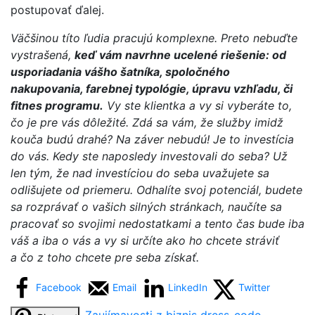
postupovať ďalej.
Väčšinou títo ľudia pracujú komplexne. Preto nebuďte
vystrašená,
keď vám navrhne ucelené riešenie: od
usporiadania vášho šatníka, spoločného
nakupovania, farebnej typológie, úpravu vzhľadu, či
fitnes programu.
Vy ste klientka a vy si vyberáte to,
čo je pre vás dôležité. Zdá sa vám, že služby imidž
kouča budú drahé? Na záver nebudú! Je to investícia
do vás. Kedy ste naposledy investovali do seba? Už
len tým, že nad investíciou do seba uvažujete sa
odlišujete od priemeru. Odhalíte svoj potenciál, budete
sa rozprávať o vašich silných stránkach, naučíte sa
pracovať so svojimi nedostatkami a tento čas bude iba
váš a iba o vás a vy si určíte ako ho chcete stráviť
a čo z toho chcete pre seba získať.
Facebook
Email
LinkedIn
Twitter
Zaujímavosti z biznis dress-code