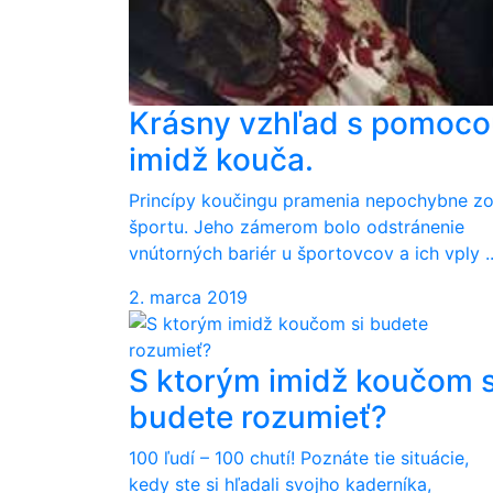
Krásny vzhľad s pomoco
imidž kouča.
Princípy koučingu pramenia nepochybne z
športu. Jeho zámerom bolo odstránenie
vnútorných bariér u športovcov a ich vply ..
2. marca 2019
S ktorým imidž koučom s
budete rozumieť?
100 ľudí – 100 chutí! Poznáte tie situácie,
kedy ste si hľadali svojho kaderníka,