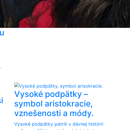
u
o
.
Vysoké podpätky –
i
symbol aristokracie,
vznešenosti a módy.
Vysoké podpätky patrili v dávnej histórii