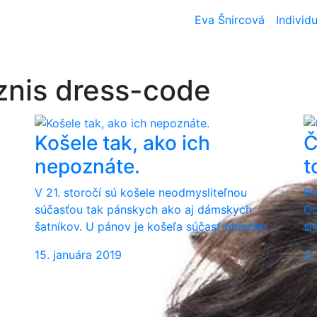
Eva Šnircová
Individu
iznis dress-code
Košele tak, ako ich
Č
nepoznáte.
t
V 21. storočí sú košele neodmysliteľnou
Pr
súčasťou tak pánskych ako aj dámskych
Od
šatníkov. U pánov je košeľa súčasť oblečen ...
si
15. januára 2019
2.