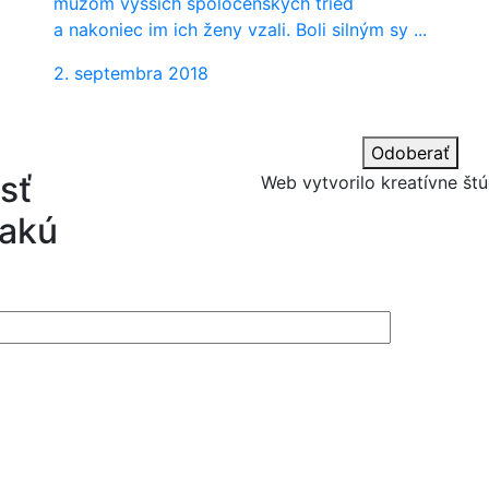
mužom vyšších spoločenských tried
a nakoniec im ich ženy vzali. Boli silným sy ...
2. septembra 2018
Odoberať
sť
Web vytvorilo kreatívne štú
 akú