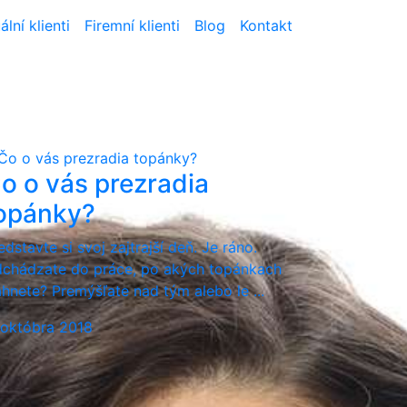
ální klienti
Firemní klienti
Blog
Kontakt
o o vás prezradia
opánky?
edstavte si svoj zajtrajší deň. Je ráno.
chádzate do práce, po akých topánkach
ahnete? Premýšľate nad tým alebo le ...
 októbra 2018